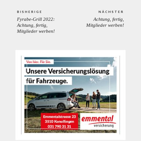
Beitrags-
BISHERIGE
NÄCHSTER
Navigation
Fyrabe-Grill 2022:
Achtung, fertig,
PREVIOUS
NEXT
Achtung, fertig,
Mitglieder werben!
POST:
POST:
Mitglieder werben!