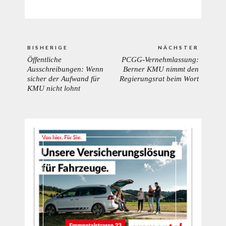
Beitrags-
BISHERIGE
NÄCHSTER
Navigation
Öffentliche
PCGG-Vernehmlassung:
PREVIOUS
NEXT
Ausschreibungen: Wenn
Berner KMU nimmt den
POST:
POST:
sicher der Aufwand für
Regierungsrat beim Wort
KMU nicht lohnt