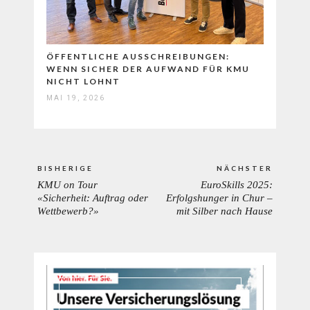
ÖFFENTLICHE AUSSCHREIBUNGEN:
WENN SICHER DER AUFWAND FÜR KMU
NICHT LOHNT
MAI 19, 2026
Beitrags-
BISHERIGE
NÄCHSTER
Navigation
KMU on Tour
EuroSkills 2025:
PREVIOUS
NEXT
«Sicherheit: Auftrag oder
Erfolgshunger in Chur –
POST:
POST:
Wettbewerb?»
mit Silber nach Hause